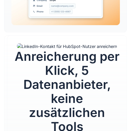
Anreicherung per
Verkaufe direkt
Klick, 5
in LinkedIn und
Datenanbieter,
aktualisiere
keine
dein CRM im
zusätzlichen
Handumdrehen
Tools