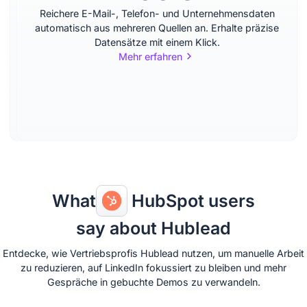
– ohne Tab-
Reichere E-Mail-, Telefon- und Unternehmensdaten
Wechsel
automatisch aus mehreren Quellen an. Erhalte präzise
Datensätze mit einem Klick.
Mehr erfahren
Sieh und bearbeite Kontakte & Unternehmen
direkt in LinkedIn. Kein Wechsel zu HubSpot
oder anderen Tools – alle Aktualisierungen und
Einträge passieren nahtlos in deinem Flow.
Mehr erfahren
What
HubSpot users
say about Hublead
Entdecke, wie Vertriebsprofis Hublead nutzen, um manuelle Arbeit
zu reduzieren, auf LinkedIn fokussiert zu bleiben und mehr
Gespräche in gebuchte Demos zu verwandeln.