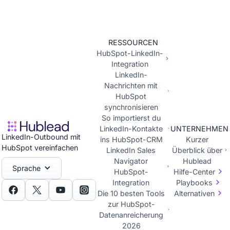
RESSOURCEN
HubSpot-LinkedIn-
Integration
LinkedIn-
Nachrichten mit
HubSpot
synchronisieren
So importierst du
LinkedIn-Kontakte
UNTERNEHMEN
LinkedIn-Outbound mit
ins HubSpot-CRM
Kurzer
HubSpot vereinfachen
LinkedIn Sales
Überblick über
Navigator
Hublead
Sprache
HubSpot-
Hilfe-Center
Integration
Playbooks
Die 10 besten Tools
Alternativen
zur HubSpot-
Datenanreicherung
2026