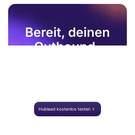
Bereit, deinen
Outbound-
Prozess zu
verbessern?
Schließe dich über 8.000 Vertriebsteams an, die mit
einem Klick suchen, anreichern und an HubSpot
übergeben.
Hublead kostenlos testen