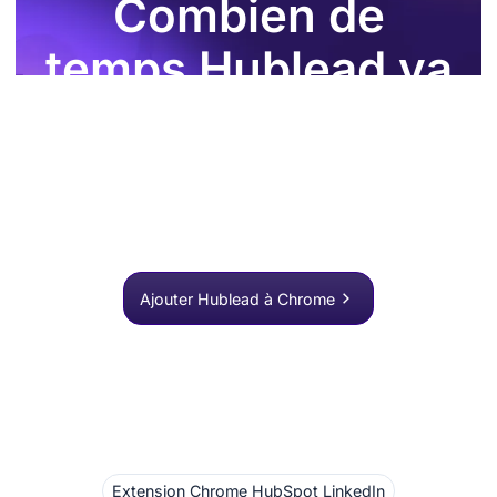
Combien de
temps Hublead va
faire gagner cette
semaine ?
Rejoignez plus de 8 000 équipes commerciales qui
recherchent, enrichissent et envoient vers HubSpot en
un clic.
Ajouter Hublead à Chrome
Extension Chrome HubSpot LinkedIn