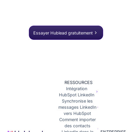
Rejoignez plus de 8 000 équipes commerciales qui
recherchent, enrichissent et envoient vers HubSpot
en un clic.
Essayer Hublead gratuitement
RESSOURCES
Intégration
HubSpot LinkedIn
Synchronise les
messages LinkedIn
vers HubSpot
Comment importer
des contacts
LinkedIn dans le
ENTREPRISE