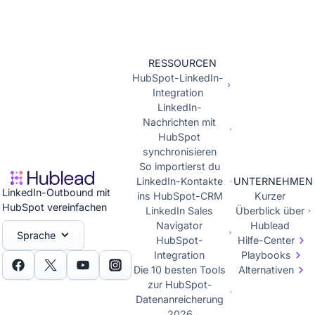
RESSOURCEN
HubSpot-LinkedIn-
Integration
LinkedIn-
Nachrichten mit
HubSpot
synchronisieren
So importierst du
LinkedIn-Kontakte
UNTERNEHMEN
LinkedIn-Outbound mit
ins HubSpot-CRM
Kurzer
HubSpot vereinfachen
LinkedIn Sales
Überblick über
Navigator
Hublead
Sprache
HubSpot-
Hilfe-Center
Integration
Playbooks
Die 10 besten Tools
Alternativen
zur HubSpot-
Datenanreicherung
2026