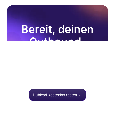
Bereit, deinen
Outbound-
Prozess zu
verbessern?
Schließe dich über 8.000 Vertriebsteams an, die mit
einem Klick suchen, anreichern und an HubSpot
übergeben.
Hublead kostenlos testen