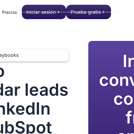
Iniciar sesión
Prueba gratis
Precios
I
laybooks
o
con
dar leads
co
nkedIn
f
ubSpot