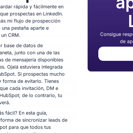
ap
rdar rápida y fácilmente en
que prospectas en LinkedIn.
ás mi flujo de prospección
r una pestaña aparte e
Consigue respu
en un CRM.
de ap
or base de datos de
aneta, junto con una de las
s de mensajería disponibles
es. Ojalá estuviera integrada
ubSpot. Si prospectas mucho
y forma de evitarlo. Tienes
que cada invitación, DM e
HubSpot; de lo contrario, tu
verá.
 fácil? En esta guía,
forma de sincronizar leads de
pot para que todos tus