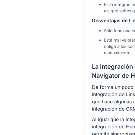
Es la integració
así que sabes q
Desventajas de L
Solo funciona 
Está mal valora
obliga a los com
manualmente.
La integración
Navigator de 
De forma un poco 
integración de Lin
que hace algunas 
integración de CR
Al igual que la in
integración de Hub
permite sincroniza