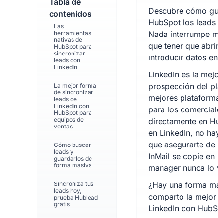
Tabla de
Descubre cómo gua
contenidos
HubSpot los leads 
Las
herramientas
Nada interrumpe m
nativas de
que tener que abri
HubSpot para
sincronizar
introducir datos 
leads con
LinkedIn
LinkedIn es la mej
prospección del pl
La mejor forma
de sincronizar
mejores plataforma
leads de
LinkedIn con
para los comercial
HubSpot para
equipos de
directamente en H
ventas
en LinkedIn, no ha
que asegurarte de 
Cómo buscar
leads y
InMail se copie en 
guardarlos de
forma masiva
manager nunca lo 
Sincroniza tus
¿Hay una forma más
leads hoy,
comparto la mejor 
prueba Hublead
gratis
LinkedIn con HubS