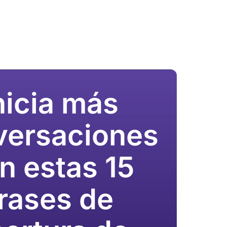
nicia más
versaciones
n estas 15
rases de