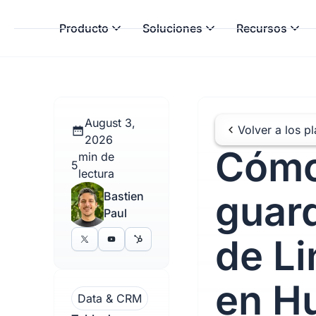
Producto
Soluciones
Recursos
August 3,
Volver a los p
2026
Cóm
min de
5
lectura
guar
Bastien
Paul
de Li
en H
Data & CRM