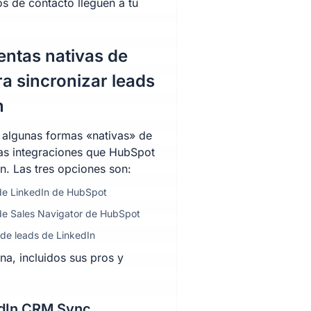
s de contacto lleguen a tu
entas nativas de
a sincronizar leads
n
 algunas formas «nativas» de
las integraciones que HubSpot
n. Las tres opciones son:
 de LinkedIn de HubSpot
 de Sales Navigator de HubSpot
 de leads de LinkedIn
a, incluidos sus pros y
dIn CRM Sync