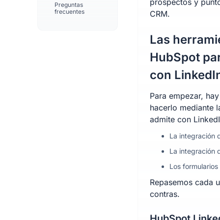
prospectos y punto
Preguntas
frecuentes
CRM.
Las herrami
HubSpot par
con LinkedI
Para empezar, hay
hacerlo mediante 
admite con LinkedI
La integración
La integración
Los formularios
Repasemos cada un
contras.
HubSpot Linke