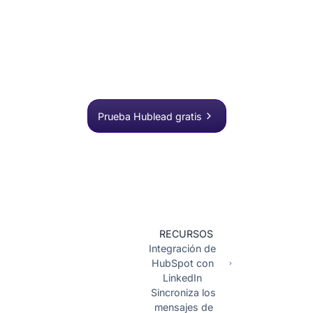
proceso de
outbound?
Únete a más de 8.000 equipos de ventas que
buscan, enriquecen y envían a HubSpot con un
solo clic.
Prueba Hublead gratis
RECURSOS
Integración de
HubSpot con
LinkedIn
Sincroniza los
mensajes de