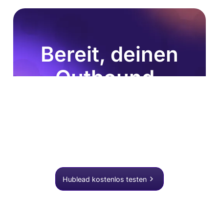
Bereit, deinen
Outbound-
Prozess zu
verbessern?
Schließe dich über 8.000 Vertriebsteams an, die mit
einem Klick suchen, anreichern und an HubSpot
übergeben.
Hublead kostenlos testen