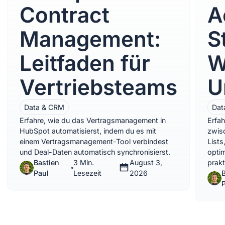
Contract
A
Management:
S
Leitfaden für
W
Vertriebsteams
U
Data & CRM
Dat
Erfahre, wie du das Vertragsmanagement in
Erfah
HubSpot automatisierst, indem du es mit
zwis
einem Vertragsmanagement-Tool verbindest
Lists
und Deal-Daten automatisch synchronisierst.
optim
Bastien
3 Min.
August 3,
prakt
Paul
Lesezeit
2026
B