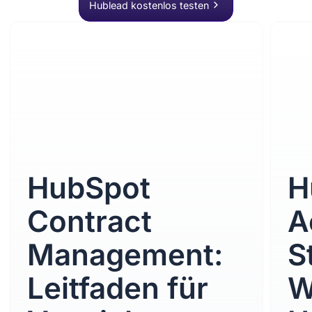
Hublead kostenlos testen
HubSpot
H
Contract
A
Management:
S
Leitfaden für
W